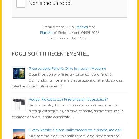
Non sono un robot
PaniCaptcha 1.18 by
tecnica
and
Plan Art
of Stefano Monti ©1991-2026
Da un'idea di Alan Monti...
FOGLI SCRITTI RECENTEMENTE…
Ricerca della Felicità: Oltre le Illusioni Moderne
Quanti percorrono l'intera vita cercando la felicità.
Ostinandosi a ripetere le stesse azioni, ottenendo sprazzi
latenti e disordinati di serenità.
Acqua: Piovosità con Precipitazioni Eccezionali?
Sinceramente, diciamocelo, non abbiamo visto proprio
tutta quest'acqua. Sì, ha piovuto molto, anche forte, ma lo
testimoniano le quantità certificate. …
Il vero Natale: 3 giorni sulla croce e poi è risorto, ma chi?
Mi è sempre piaciuto analizzare questa ricorrenza così