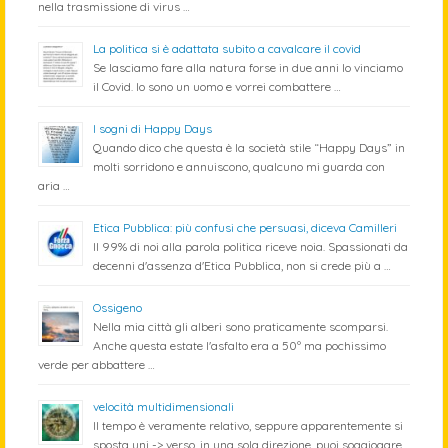
nella trasmissione di virus …
La politica si è adattata subito a cavalcare il covid
Se lasciamo fare alla natura forse in due anni lo vinciamo
il Covid. Io sono un uomo e vorrei combattere …
I sogni di Happy Days
Quando dico che questa è la società stile “Happy Days” in
molti sorridono e annuiscono, qualcuno mi guarda con
aria …
Etica Pubblica: più confusi che persuasi, diceva Camilleri
Il 99% di noi alla parola politica riceve noia. Spassionati da
decenni d'assenza d'Etica Pubblica, non si crede più a …
Ossigeno
Nella mia città gli alberi sono praticamente scomparsi.
Anche questa estate l'asfalto era a 50º ma pochissimo
verde per abbattere …
velocità multidimensionali
Il tempo è veramente relativo, seppure apparentemente si
sposta uni -> verso, in una sola direzione, puoi soggiogare