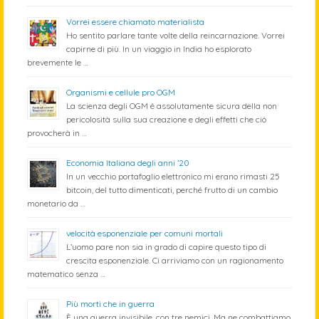
Vorrei essere chiamato materialista
Ho sentito parlare tante volte della reincarnazione. Vorrei
capirne di più. In un viaggio in India ho esplorato
brevemente le …
Organismi e cellule pro OGM
La scienza degli OGM è assolutamente sicura della non
pericolosità sulla sua creazione e degli effetti che ciò
provocherà in …
Economia Italiana degli anni ’20
In un vecchio portafoglio elettronico mi erano rimasti 25
bitcoin, del tutto dimenticati, perché frutto di un cambio
monetario da …
velocità esponenziale per comuni mortali
L’uomo pare non sia in grado di capire questo tipo di
crescita esponenziale. Ci arriviamo con un ragionamento
matematico senza …
Più morti che in guerra
È una guerra invisibile, con tre nemici. Ma ne combattiamo