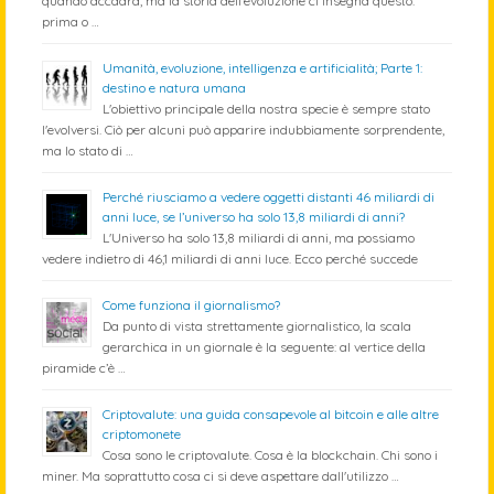
quando accadrà, ma la storia dell’evoluzione ci insegna questo:
prima o …
Umanità, evoluzione, intelligenza e artificialità; Parte 1:
destino e natura umana
L'obiettivo principale della nostra specie è sempre stato
l'evolversi. Ciò per alcuni può apparire indubbiamente sorprendente,
ma lo stato di …
Perché riusciamo a vedere oggetti distanti 46 miliardi di
anni luce, se l’universo ha solo 13,8 miliardi di anni?
L'Universo ha solo 13,8 miliardi di anni, ma possiamo
vedere indietro di 46,1 miliardi di anni luce. Ecco perché succede
Come funziona il giornalismo?
Da punto di vista strettamente giornalistico, la scala
gerarchica in un giornale è la seguente: al vertice della
piramide c’è …
Criptovalute: una guida consapevole al bitcoin e alle altre
criptomonete
Cosa sono le criptovalute. Cosa è la blockchain. Chi sono i
miner. Ma soprattutto cosa ci si deve aspettare dall'utilizzo …