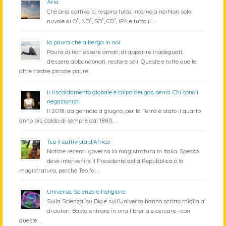
Aria
Che aria cattiva si respira tutta intorno a noi.Non solo
nuvole di O³, NO², SO², CO², IPA e tutto il …
la paura che alberga in noi
Paura di non essere amati; di apparire inadeguati;
d’essere abbandonati; restare soli. Queste e tutte quelle
altre nostre piccole paure...
Il riscaldamento globale è colpa dei gas serra. Chi sono i
negazionisti
Il 2018, da gennaio a giugno, per la Terra è stato il quarto
anno più caldo di sempre dal 1880. …
Teo il cattivista d’Africa
Notizie recenti: governa la magistratura in Italia. Spesso
deve intervenire il Presidente della Repubblica o la
magistratura, perché Teo fa …
Universo: Scienza e Religione
Sulla Scienza, su Dio e sull’Universo hanno scritto migliaia
di autori. Basta entrare in una libreria e cercare –con
queste …