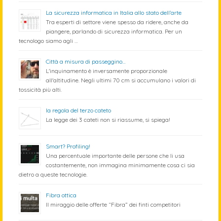
La sicurezza informatica in Italia allo stato dell’arte
Tra esperti di settore viene spesso da ridere, anche da
piangere, parlando di sicurezza informatica. Per un
tecnologo siamo agli …
Città a misura di passeggino…
L'inquinamento è inversamente proporzionale
all'altitudine. Negli ultimi 70 cm si accumulano i valori di
tossicità più alti.
la regola del terzo cateto
La legge dei 3 cateti non si riassume, si spiega!
Smart? Profiling!
Una percentuale importante delle persone che li usa
costantemente, non immagina minimamente cosa ci sia
dietro a queste tecnologie.
Fibra ottica
Il miraggio delle offerte “Fibra” dei finti competitori