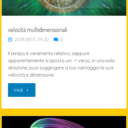
2:
innaturalità
velocità multidimensionali
artificiale"
2019.08.13, 09:20
0
Il tempo è veramente relativo, seppure
apparentemente si sposta uni -> verso, in una sola
direzione, puoi soggiogare a tuo vantaggio la sua
velocità e dimensione.
"velocità
Vedi
multidimensionali"