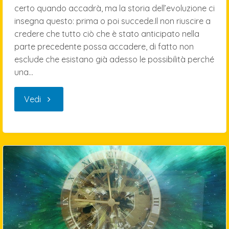
certo quando accadrà, ma la storia dell’evoluzione ci
insegna questo: prima o poi succede.Il non riuscire a
credere che tutto ciò che è stato anticipato nella
parte precedente possa accadere, di fatto non
esclude che esistano già adesso le possibilità perché
una…
"Umanità,
Vedi
evoluzione,
intelligenza
e
artificialità;
Parte