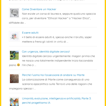
Come Diventare un Hacker
Non esiste un corso di laurea e, seppure qualcuno spaccia
corsi, per diventare "Ethical Hacker" o "Hacker Etico",
diffidate da …
Essere adulti
« Il bello di essere adulti è, spesso anche il brutto, saper
mettere a freno gli istinti in virtù di …
Con urgenza, identità digitale cercasi!
Identità digitale cercasi urgentemente: magari prima che
ne nasca una totalmente indipendente Inizio toccandola
piano
: l’AI che ci …
Perché l’uomo ha l’ossessione di andare su Marte
La colonizzazione di Marte come conseguenza di uno
scenario apocalittico sulla Terra è una delle ragioni che
impiegano spesso i …
Umanità, evoluzione, intelligenza e artificialità; Parte 3:
perché progettiamo IA