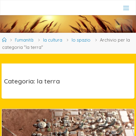
Salta
al
C
contenuto
A
R
T
E
Home
l'umanità
la cultura
lo spazio
Archivio per la
L
L
categoria "la terra"
A
D
I
S
T
Categoria:
la terra
E
F
A
N
O
M
O
N