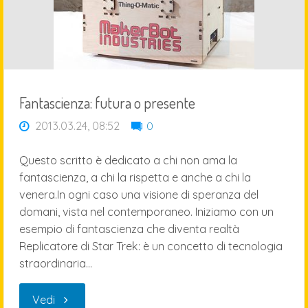
Fantascienza: futura o presente
2013.03.24, 08:52
0
Questo scritto è dedicato a chi non ama la
fantascienza, a chi la rispetta e anche a chi la
venera.In ogni caso una visione di speranza del
domani, vista nel contemporaneo. Iniziamo con un
esempio di fantascienza che diventa realtà
Replicatore di Star Trek: è un concetto di tecnologia
straordinaria…
"Fantascienza:
Vedi