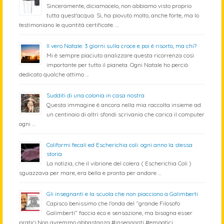
Sinceramente, diciamocelo, non abbiamo visto proprio
tutta quest'acqua. Sì, ha piovuto molto, anche forte, ma lo
testimoniano le quantità certificate. …
Il vero Natale: 3 giorni sulla croce e poi è risorto, ma chi?
Mi è sempre piaciuto analizzare questa ricorrenza così
importante per tutto il pianeta. Ogni Natale ho perciò
dedicato qualche attimo …
Sudditi di una colonia in casa nostra
Questa immagine è ancora nella mia raccolta insieme ad
un centinaio di altri sfondi scrivania che carica il computer
ogni …
Coliformi fecali ed Escherichia coli: ogni anno la stessa
storia
La notizia, che il vibrione del colera ( Escherichia Coli )
sguazzava per mare, era bella e pronta per andare …
Gli insegnanti e la scuola che non piacciono a Galimberti
Capisco benissimo che l’onda del “grande Filosofo
Galimberti” faccia eco e sensazione, ma bisogna esser
pratici.Non avremmo abbastanza #insegnanti #empatici, …