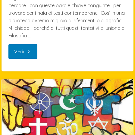
cercare –con queste parole chiave congiunte– per
trovare centinaia di testi contemporanei. Così in una
biblioteca avremo migliaia di riferimenti bibliografici.
Mi chiedo il perché di tutti questi tentativi di unione di
Filosofia,…
"Universo:
Vedi
Scienza
e
Religione"