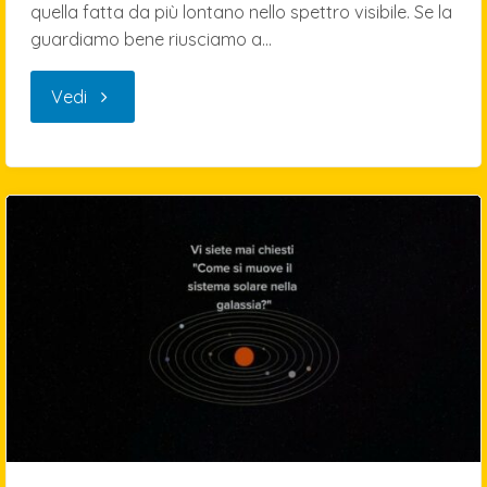
quella fatta da più lontano nello spettro visibile. Se la
guardiamo bene riusciamo a…
"lonely
Vedi
planet"