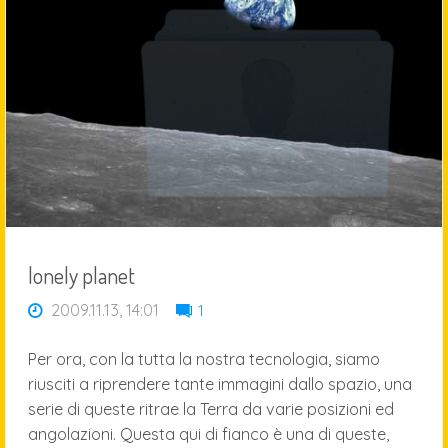
lonely planet
2009.11.13, 14:01
1
Per ora, con la tutta la nostra tecnologia, siamo
riusciti a riprendere tante immagini dallo spazio, una
serie di queste ritrae la Terra da varie posizioni ed
angolazioni. Questa qui di fianco è una di queste,