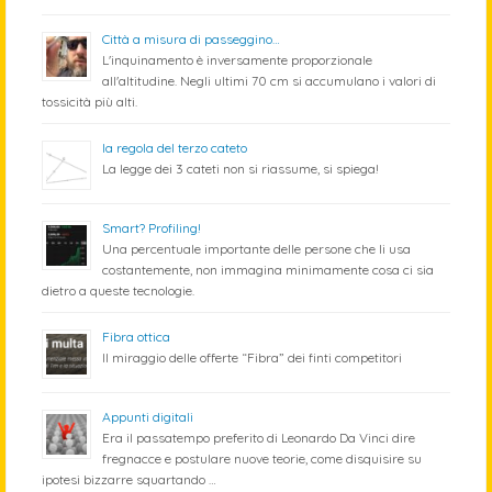
Città a misura di passeggino…
L'inquinamento è inversamente proporzionale
all'altitudine. Negli ultimi 70 cm si accumulano i valori di
tossicità più alti.
la regola del terzo cateto
La legge dei 3 cateti non si riassume, si spiega!
Smart? Profiling!
Una percentuale importante delle persone che li usa
costantemente, non immagina minimamente cosa ci sia
dietro a queste tecnologie.
Fibra ottica
Il miraggio delle offerte “Fibra” dei finti competitori
Appunti digitali
Era il passatempo preferito di Leonardo Da Vinci dire
fregnacce e postulare nuove teorie, come disquisire su
ipotesi bizzarre squartando …