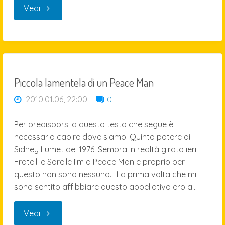
"Denuncia
Vedi
alla
Procura:
sono
Piccola lamentela di un Peace Man
2010.01.06, 22:00
0
passati
Per predisporsi a questo testo che segue è
2
necessario capire dove siamo: Quinto potere di
Sidney Lumet del 1976. Sembra in realtà girato ieri.
anni"
Fratelli e Sorelle I’m a Peace Man e proprio per
questo non sono nessuno… La prima volta che mi
sono sentito affibbiare questo appellativo ero a…
"Piccola
Vedi