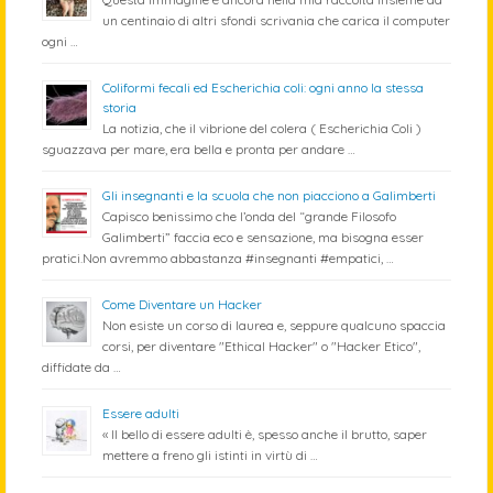
un centinaio di altri sfondi scrivania che carica il computer
ogni …
Coliformi fecali ed Escherichia coli: ogni anno la stessa
storia
La notizia, che il vibrione del colera ( Escherichia Coli )
sguazzava per mare, era bella e pronta per andare …
Gli insegnanti e la scuola che non piacciono a Galimberti
Capisco benissimo che l’onda del “grande Filosofo
Galimberti” faccia eco e sensazione, ma bisogna esser
pratici.Non avremmo abbastanza #insegnanti #empatici, …
Come Diventare un Hacker
Non esiste un corso di laurea e, seppure qualcuno spaccia
corsi, per diventare "Ethical Hacker" o "Hacker Etico",
diffidate da …
Essere adulti
« Il bello di essere adulti è, spesso anche il brutto, saper
mettere a freno gli istinti in virtù di …