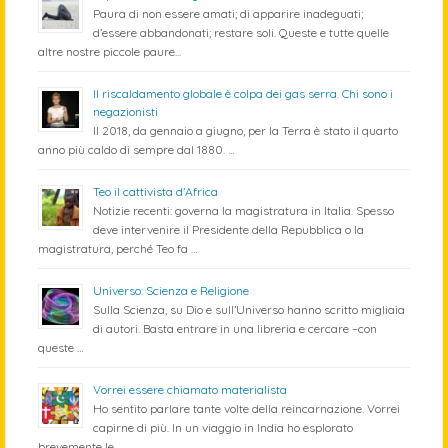
Paura di non essere amati; di apparire inadeguati;
d’essere abbandonati; restare soli. Queste e tutte quelle
altre nostre piccole paure...
Il riscaldamento globale è colpa dei gas serra. Chi sono i
negazionisti
Il 2018, da gennaio a giugno, per la Terra è stato il quarto
anno più caldo di sempre dal 1880. …
Teo il cattivista d’Africa
Notizie recenti: governa la magistratura in Italia. Spesso
deve intervenire il Presidente della Repubblica o la
magistratura, perché Teo fa …
Universo: Scienza e Religione
Sulla Scienza, su Dio e sull’Universo hanno scritto migliaia
di autori. Basta entrare in una libreria e cercare –con
queste …
Vorrei essere chiamato materialista
Ho sentito parlare tante volte della reincarnazione. Vorrei
capirne di più. In un viaggio in India ho esplorato
brevemente le …