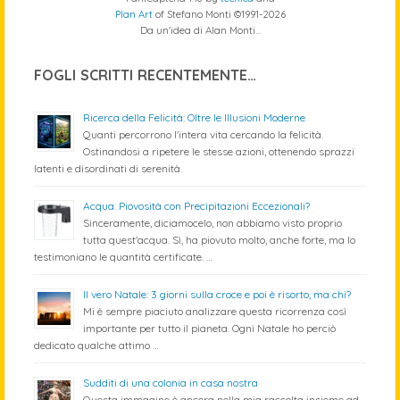
Plan Art
of Stefano Monti ©1991-2026
Da un'idea di Alan Monti...
FOGLI SCRITTI RECENTEMENTE…
Ricerca della Felicità: Oltre le Illusioni Moderne
Quanti percorrono l'intera vita cercando la felicità.
Ostinandosi a ripetere le stesse azioni, ottenendo sprazzi
latenti e disordinati di serenità.
Acqua: Piovosità con Precipitazioni Eccezionali?
Sinceramente, diciamocelo, non abbiamo visto proprio
tutta quest'acqua. Sì, ha piovuto molto, anche forte, ma lo
testimoniano le quantità certificate. …
Il vero Natale: 3 giorni sulla croce e poi è risorto, ma chi?
Mi è sempre piaciuto analizzare questa ricorrenza così
importante per tutto il pianeta. Ogni Natale ho perciò
dedicato qualche attimo …
Sudditi di una colonia in casa nostra
Questa immagine è ancora nella mia raccolta insieme ad