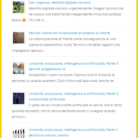
Con urgenza, identità digitale cercasi!
Identità digitale cercasi urgentemente: magari prima che
ne nasca una totalmente indipendente Inizio toccandola
piano
: l’AI che ci …
Perché l’uomo ha l’ossessione di andare su Marte
La colonizzazione di Marte come conseguenza di uno
scenario apocalittico sulla Terra è una delle ragioni che
impiegano spesso i …
Umanità, evoluzione, intelligenza e artificialità; Parte 3:
perché progettiamo IA
Ampliamo i nostri orizzonti Siamo circa 8 miliardi di
persone su questo pianeta. Ciò è chiaro ed appurato, anche se …
Umanità, evoluzione, intelligenza e artificialità; Parte 2:
innaturalità artificiale
Il salto verso l’innaturalità artificiale avverrà, non è certo
quando accadrà, ma la storia dell’evoluzione ci insegna questo:
prima o …
Umanità, evoluzione, intelligenza e artificialità; Parte 1:
destino e natura umana