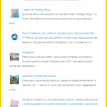
I sogni di Happy Days
Quando dico che questa è la società stile “Happy Days” in
molti sorridono e annuiscono, qualcuno mi guarda con
aria …
Etica Pubblica: più confusi che persuasi, diceva Camilleri
Il 99% di noi alla parola politica riceve noia. Spassionati da
decenni d'assenza d'Etica Pubblica, non si crede più a …
Ossigeno
Nella mia città gli alberi sono praticamente scomparsi.
Anche questa estate l'asfalto era a 50º ma pochissimo
verde per abbattere …
velocità multidimensionali
Il tempo è veramente relativo, seppure apparentemente si
sposta uni -> verso, in una sola direzione, puoi soggiogare
a tuo …
Divide et impera su microconcetti: come i media attraverso
i meme guidano la nostra attualità (il presente) e quindi la